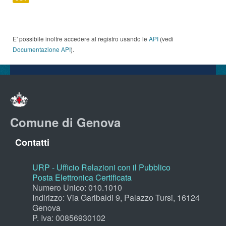
E' possibile inoltre accedere al registro usando le
API
(vedi
Documentazione API
).
Comune di Genova
Contatti
URP - Ufficio Relazioni con il Pubblico
Posta Elettronica Certificata
Numero Unico: 010.1010
Indirizzo: Via Garibaldi 9, Palazzo Tursi, 16124
Genova
P. Iva: 00856930102