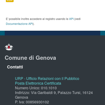
E' possibile inoltre accedere al registro usando le
API
(vedi
Documentazione API
).
Comune di Genova
Contatti
URP - Ufficio Relazioni con il Pubblico
Posta Elettronica Certificata
Numero Unico: 010.1010
Indirizzo: Via Garibaldi 9, Palazzo Tursi, 16124
Genova
P. Iva: 00856930102