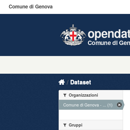
Comune di Genova
openda
Comune di Ge
Dataset
Organizzazioni
Comune di Genova - ... (1)
Gruppi