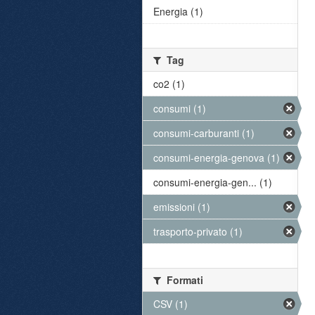
Energia (1)
Tag
co2 (1)
consumi (1)
consumi-carburanti (1)
consumi-energia-genova (1)
consumi-energia-gen... (1)
emissioni (1)
trasporto-privato (1)
Formati
CSV (1)