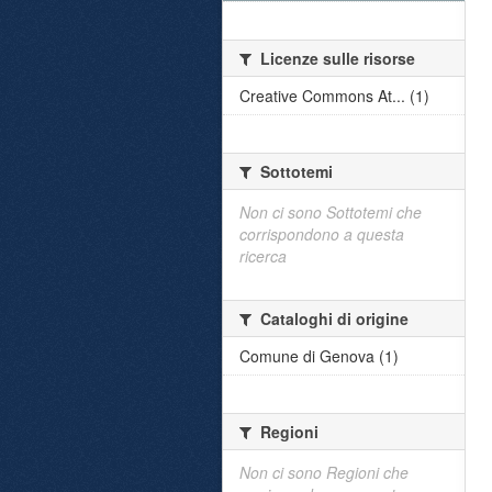
Licenze sulle risorse
Creative Commons At... (1)
Sottotemi
Non ci sono Sottotemi che
corrispondono a questa
ricerca
Cataloghi di origine
Comune di Genova (1)
Regioni
Non ci sono Regioni che