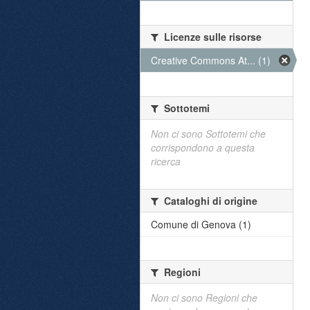
Licenze sulle risorse
Creative Commons At... (1)
Sottotemi
Non ci sono Sottotemi che
corrispondono a questa
ricerca
Cataloghi di origine
Comune di Genova (1)
Regioni
Non ci sono Regioni che