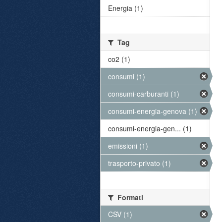
Energia (1)
Tag
co2 (1)
consumi (1)
consumi-carburanti (1)
consumi-energia-genova (1)
consumi-energia-gen... (1)
emissioni (1)
trasporto-privato (1)
Formati
CSV (1)