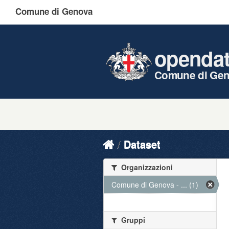
Comune di Genova
openda
Comune di Ge
Dataset
Organizzazioni
Comune di Genova - ... (1)
Gruppi