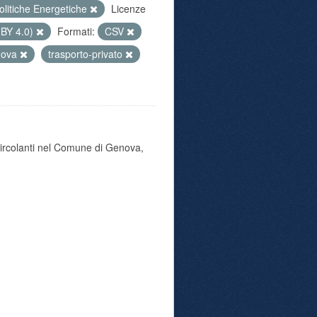
olitiche Energetiche
Licenze
 BY 4.0)
Formati:
CSV
nova
trasporto-privato
 circolanti nel Comune di Genova,