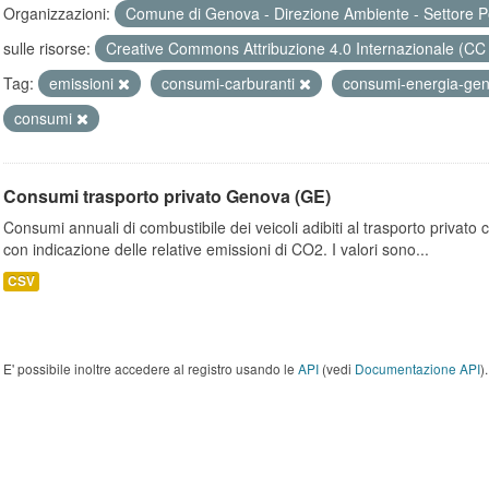
Organizzazioni:
Comune di Genova - Direzione Ambiente - Settore P
sulle risorse:
Creative Commons Attribuzione 4.0 Internazionale (CC
Tag:
emissioni
consumi-carburanti
consumi-energia-ge
consumi
Consumi trasporto privato Genova (GE)
Consumi annuali di combustibile dei veicoli adibiti al trasporto privato
con indicazione delle relative emissioni di CO2. I valori sono...
CSV
E' possibile inoltre accedere al registro usando le
API
(vedi
Documentazione API
).