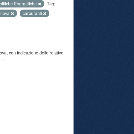
olitiche Energetiche
Tag:
enova
carburanti
va, con indicazione delle relative
...