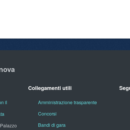
nova
Collegamenti utili
Segu
n il
Amministrazione trasparente
Concorsi
ata
Bandi di gara
, Palazzo