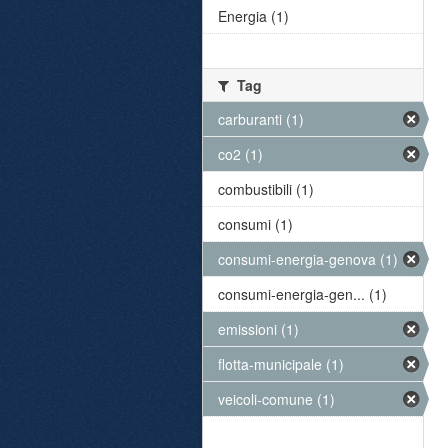
Energia (1)
Tag
carburanti (1)
co2 (1)
combustibili (1)
consumi (1)
consumi-energia-genova (1)
consumi-energia-gen... (1)
emissioni (1)
flotta-municipale (1)
veicoli-comune (1)