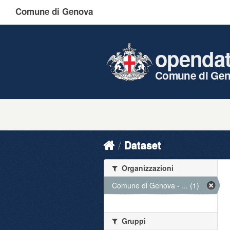
Comune di Genova
openda
Comune di Ge
Dataset
Organizzazioni
Comune di Genova - ... (1)
Gruppi