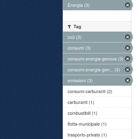
Energia (3)
Tag
co2 (3)
consumi (3)
consumi-energia-genova (3)
consumi-energia-gen... (3)
emissioni (3)
consumi-carburanti (2)
carburanti (1)
combustibili (1)
flotta-municipale (1)
trasporto-privato (1)