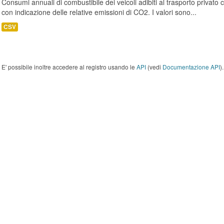
Consumi annuali di combustibile dei veicoli adibiti al trasporto privato
con indicazione delle relative emissioni di CO2. I valori sono...
CSV
E' possibile inoltre accedere al registro usando le
API
(vedi
Documentazione API
).