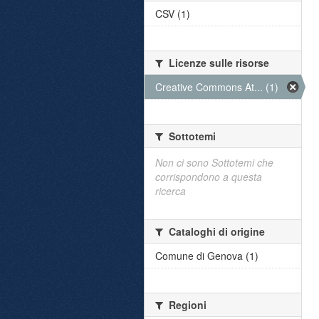
CSV (1)
Licenze sulle risorse
Creative Commons At... (1)
Sottotemi
Non ci sono Sottotemi che
corrispondono a questa
ricerca
Cataloghi di origine
Comune di Genova (1)
Regioni