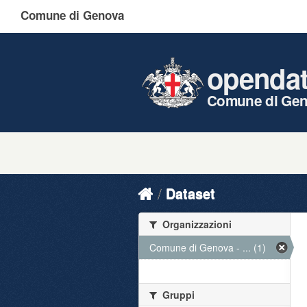
Comune di Genova
openda
Comune di Ge
Dataset
Organizzazioni
Comune di Genova - ... (1)
Gruppi