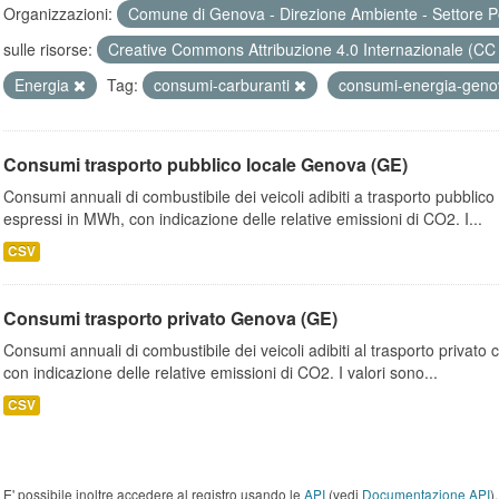
Organizzazioni:
Comune di Genova - Direzione Ambiente - Settore P
sulle risorse:
Creative Commons Attribuzione 4.0 Internazionale (CC
Energia
Tag:
consumi-carburanti
consumi-energia-genov
Consumi trasporto pubblico locale Genova (GE)
Consumi annuali di combustibile dei veicoli adibiti a trasporto pubblic
espressi in MWh, con indicazione delle relative emissioni di CO2. I...
CSV
Consumi trasporto privato Genova (GE)
Consumi annuali di combustibile dei veicoli adibiti al trasporto privato
con indicazione delle relative emissioni di CO2. I valori sono...
CSV
E' possibile inoltre accedere al registro usando le
API
(vedi
Documentazione API
).