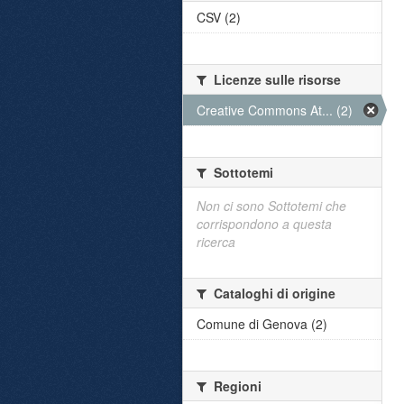
CSV (2)
Licenze sulle risorse
Creative Commons At... (2)
Sottotemi
Non ci sono Sottotemi che
corrispondono a questa
ricerca
Cataloghi di origine
Comune di Genova (2)
Regioni