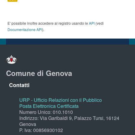
E' possibile inoltre accedere al registro usando le
API
(vedi
Documentazione API
).
Comune di Genova
Contatti
URP - Ufficio Relazioni con il Pubblico
Posta Elettronica Certificata
Numero Unico: 010.1010
Indirizzo: Via Garibaldi 9, Palazzo Tursi, 16124
Genova
P. Iva: 00856930102