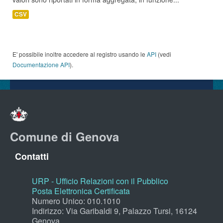
CSV
E' possibile inoltre accedere al registro usando le
API
(vedi
Documentazione API
).
Comune di Genova
Contatti
URP - Ufficio Relazioni con il Pubblico
Posta Elettronica Certificata
Numero Unico: 010.1010
Indirizzo: Via Garibaldi 9, Palazzo Tursi, 16124
Genova