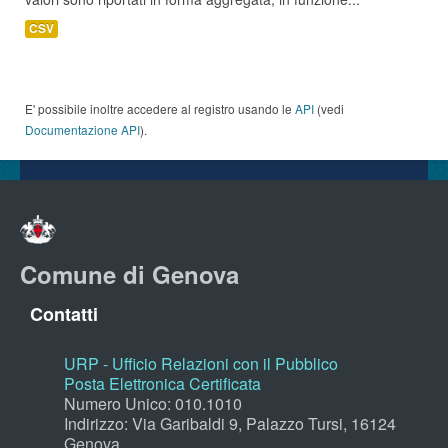
CSV
E' possibile inoltre accedere al registro usando le
API
(vedi
Documentazione API
).
Comune di Genova
Contatti
URP - Ufficio Relazioni con il Pubblico
Posta Elettronica Certificata
Numero Unico: 010.1010
Indirizzo: Via Garibaldi 9, Palazzo Tursi, 16124
Genova