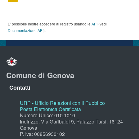
E' possibile inoltre accedere al registro usando le
API
(vedi
Documentazione API
).
Comune di Genova
Contatti
URP - Ufficio Relazioni con il Pubblico
Posta Elettronica Certificata
Numero Unico: 010.1010
Indirizzo: Via Garibaldi 9, Palazzo Tursi, 16124
Genova
P. Iva: 00856930102