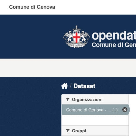
Comune di Genova
openda
Comune di Ge
Dataset
Organizzazioni
Comune di Genova - ... (1)
Gruppi