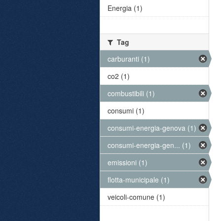
Energia (1)
Tag
carburanti (1)
co2 (1)
combustibili (1)
consumi (1)
consumi-energia-genova (1)
consumi-energia-gen... (1)
emissioni (1)
flotta-municipale (1)
veicoli-comune (1)