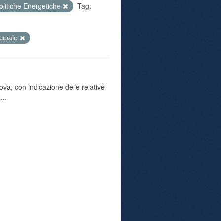
olitiche Energetiche
Tag:
icipale
va, con indicazione delle relative
...