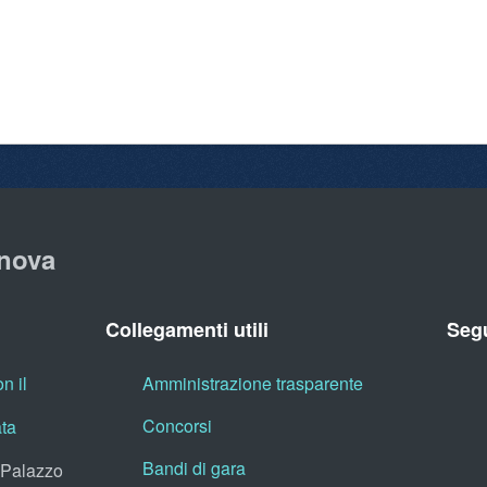
nova
Collegamenti utili
Segu
n il
Amministrazione trasparente
Concorsi
ata
Bandi di gara
, Palazzo