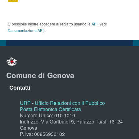
E' possibile inoltre accedere al registro usando le
API
(vedi
Documentazione API
).
Comune di Genova
Contatti
URP - Ufficio Relazioni con il Pubblico
Posta Elettronica Certificata
Numero Unico: 010.1010
Indirizzo: Via Garibaldi 9, Palazzo Tursi, 16124
Genova
P. Iva: 00856930102