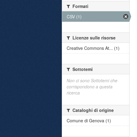
Formati
CSV (1)
Licenze sulle risorse
Creative Commons At... (1)
Sottotemi
Non ci sono Sottotemi che
corrispondono a questa
ricerca
Cataloghi di origine
Comune di Genova (1)