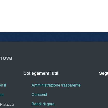
nova
Collegamenti utili
Segu
n il
Amministrazione trasparente
Concorsi
ata
Bandi di gara
, Palazzo