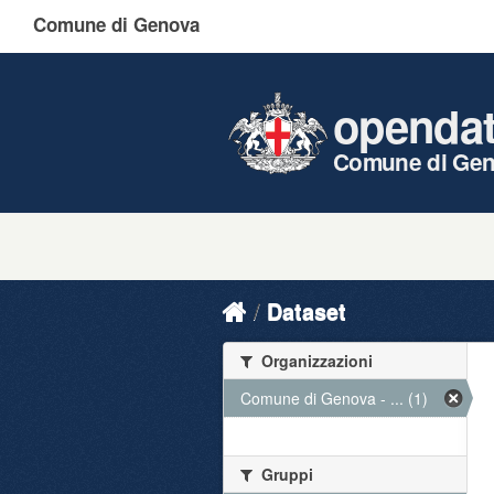
Comune di Genova
openda
Comune di Ge
Dataset
Organizzazioni
Comune di Genova - ... (1)
Gruppi