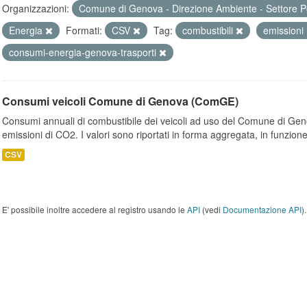
Organizzazioni:
Comune di Genova - Direzione Ambiente - Settore P
Energia
Formati:
CSV
Tag:
combustibili
emissioni
consumi-energia-genova-trasporti
Consumi veicoli Comune di Genova (ComGE)
Consumi annuali di combustibile dei veicoli ad uso del Comune di Geno
emissioni di CO2. I valori sono riportati in forma aggregata, in funzione
CSV
E' possibile inoltre accedere al registro usando le
API
(vedi
Documentazione API
).