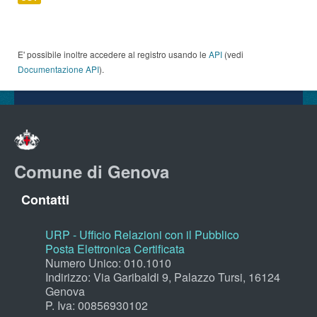
E' possibile inoltre accedere al registro usando le
API
(vedi
Documentazione API
).
Comune di Genova
Contatti
URP - Ufficio Relazioni con il Pubblico
Posta Elettronica Certificata
Numero Unico: 010.1010
Indirizzo: Via Garibaldi 9, Palazzo Tursi, 16124
Genova
P. Iva: 00856930102