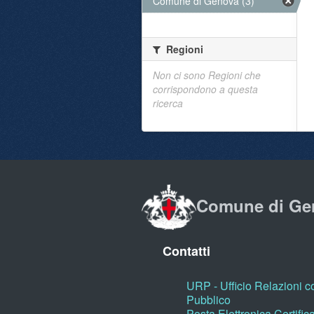
Comune di Genova (3)
Regioni
Non ci sono Regioni che
corrispondono a questa
ricerca
Comune di Ge
Contatti
URP - Ufficio Relazioni co
Pubblico
Posta Elettronica Certific