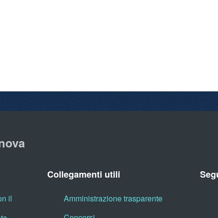
nova
Collegamenti utili
Segu
n il
Amministrazione trasparente
Concorsi
ata