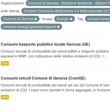
Organizzazioni:
Comune di Genova - Direzione Ambiente - Settore P
sulle risorse:
Creative Commons Attribuzione 4.0 Internazionale (CC
Comune di Genova
Gruppi:
Energia
Tag:
consumi-ener
consumi-energia-genova-trasporti
Consumi trasporto pubblico locale Genova (GE)
Consumi annuali di combustibile dei veicoli adibiti a trasporto pubblic
espressi in MWh, con indicazione delle relative emissioni di CO2. I...
CSV
Consumi veicoli Comune di Genova (ComGE)
Consumi annuali di combustibile dei veicoli ad uso del Comune di Geno
emissioni di CO2. I valori sono riportati in forma aggregata, in funzione
CSV