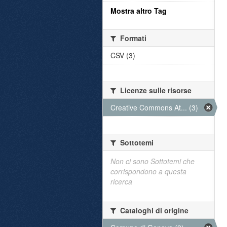
Mostra altro Tag
Formati
CSV (3)
Licenze sulle risorse
Creative Commons At... (3)
Sottotemi
Non ci sono Sottotemi che
corrispondono a questa
ricerca
Cataloghi di origine