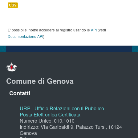
CSV
E' possibile inoltre accedere al registro usando le
API
(vedi
Documentazione API
).
Comune di Genova
Contatti
URP - Ufficio Relazioni con il Pubblico
Posta Elettronica Certificata
Numero Unico: 010.1010
Indirizzo: Via Garibaldi 9, Palazzo Tursi, 16124
Genova