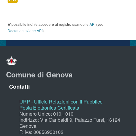
E' possibile inoltre accedere al registro usando le
API
(vedi
Documentazione API
).
Comune di Genova
Contatti
URP - Ufficio Relazioni con il Pubblico
Posta Elettronica Certificata
Numero Unico: 010.1010
Indirizzo: Via Garibaldi 9, Palazzo Tursi, 16124
Genova
P. Iva: 00856930102