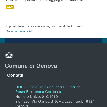
CSV
E' possibile inoltre accedere al registro usando le
API
(vedi
Documentazione API
).
Comune di Genova
Contatti
URP - Ufficio Relazioni con il Pubblico
Posta Elettronica Certificata
Numero Unico: 010.1010
Indirizzo: Via Garibaldi 9, Palazzo Tursi, 16124
Genova