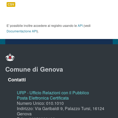
CSV
E' possibile inoltre accedere al registro usando le
API
(vedi
Documentazione API
).
Comune di Genova
Contatti
URP - Ufficio Relazioni con il Pubblico
Posta Elettronica Certificata
Numero Unico: 010.1010
Indirizzo: Via Garibaldi 9, Palazzo Tursi, 16124
Genova