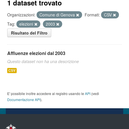
1 dataset trovato
Organizzazioni:
Comune di Genova
Formati:
CSV
Tag:
elezioni
2003
Risultato del Filtro
Affluenze elezioni dal 2003
Questo dataset non ha una descrizione
CSV
E' possibile inoltre accedere al registro usando le
API
(vedi
Documentazione API
).