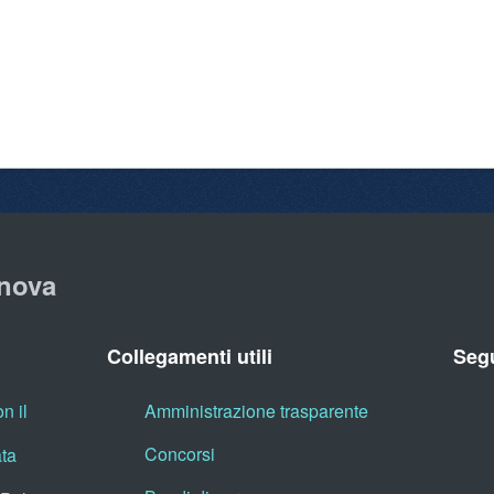
nova
Collegamenti utili
Segu
n il
Amministrazione trasparente
Concorsi
ata