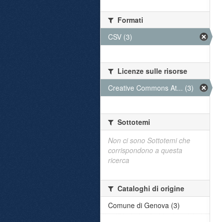
Formati
CSV (3)
Licenze sulle risorse
Creative Commons At... (3)
Sottotemi
Non ci sono Sottotemi che
corrispondono a questa
ricerca
Cataloghi di origine
Comune di Genova (3)