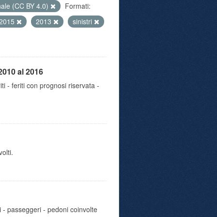
nale (CC BY 4.0)
Formati:
2015
2013
sinistri
2010 al 2016
iti - feriti con prognosi riservata -
olti.
i - passeggeri - pedoni coinvolte