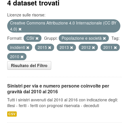
4 dataset trovati
Licenze sulle risorse:
Creative Commons Attribuzione 4.0 Internazionale (CC BY
4.0)
Formati:
CSV
Gruppi:
Popolazione e società
Tag:
incidenti
2015
2013
2012
2011
2010
Risultato del Filtro
Sinistri per via e numero persone coinvolte per
gravità dal 2010 al 2016
Tutti i sinistri avvenuti dal 2010 al 2016 con indicazione degli:
illesi - feriti - feriti con prognosi riservata - deceduti
CSV