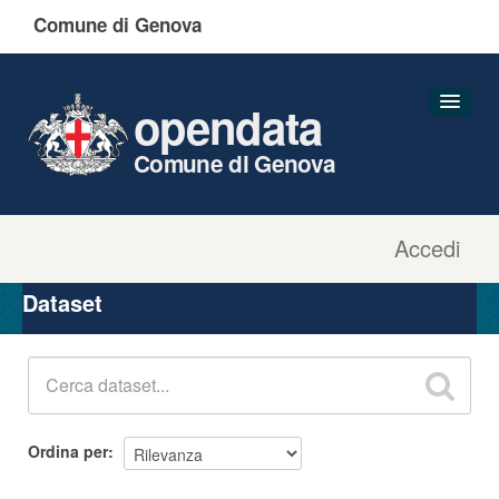
Comune di Genova
opendata
Comune di Genova
Accedi
Dataset
Organizzazioni
Dataset
Gruppi
Informazioni
Ordina per