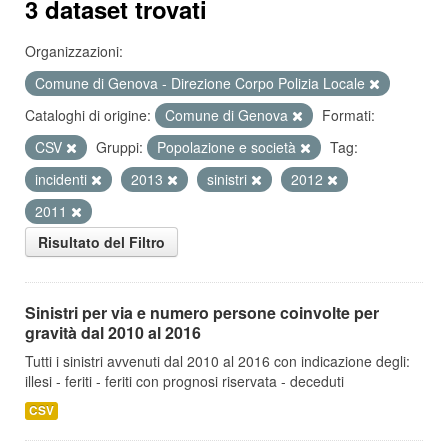
3 dataset trovati
Organizzazioni:
Comune di Genova - Direzione Corpo Polizia Locale
Cataloghi di origine:
Comune di Genova
Formati:
CSV
Gruppi:
Popolazione e società
Tag:
incidenti
2013
sinistri
2012
2011
Risultato del Filtro
Sinistri per via e numero persone coinvolte per
gravità dal 2010 al 2016
Tutti i sinistri avvenuti dal 2010 al 2016 con indicazione degli:
illesi - feriti - feriti con prognosi riservata - deceduti
CSV