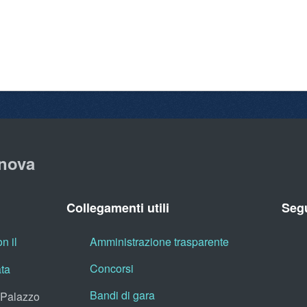
nova
Collegamenti utili
Segu
n il
Amministrazione trasparente
Concorsi
ata
Bandi di gara
, Palazzo