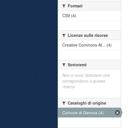
Formati
CSV (4)
Licenze sulle risorse
Creative Commons At... (4)
Sottotemi
Non ci sono Sottotemi che
corrispondono a questa
ricerca
Cataloghi di origine
Comune di Genova (4)