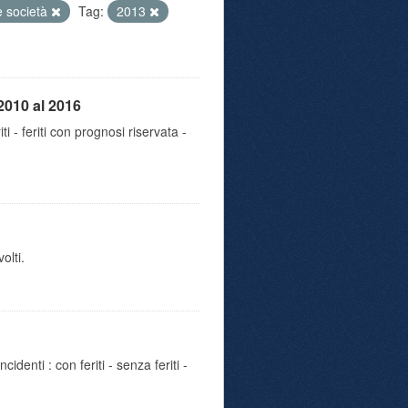
e società
Tag:
2013
2010 al 2016
iti - feriti con prognosi riservata -
olti.
identi : con feriti - senza feriti -