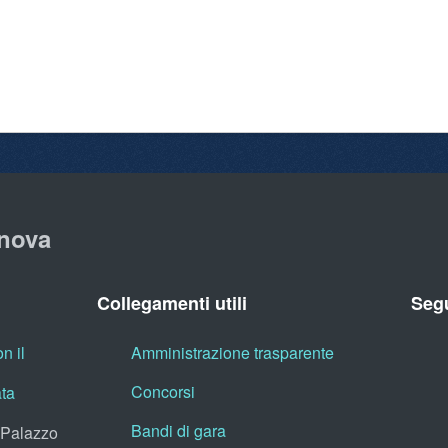
nova
Collegamenti utili
Segu
n il
Amministrazione trasparente
Concorsi
ata
Bandi di gara
, Palazzo