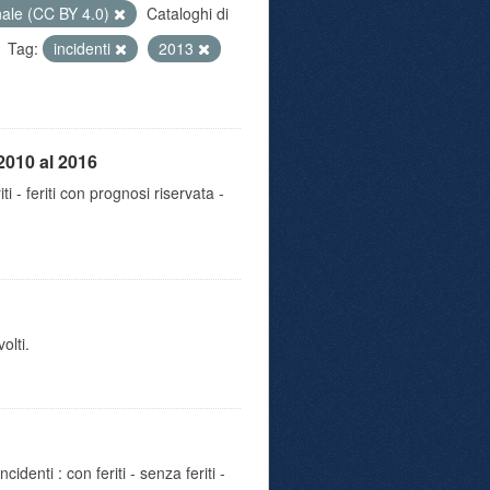
nale (CC BY 4.0)
Cataloghi di
Tag:
incidenti
2013
2010 al 2016
iti - feriti con prognosi riservata -
olti.
identi : con feriti - senza feriti -