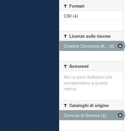
Formati
CSV (4)
Licenze sulle risorse
Creative Commons At... (4)
Sottotemi
Non ci sono Sottotemi che
corrispondono a questa
ricerca
Cataloghi di origine
Comune di Genova (4)