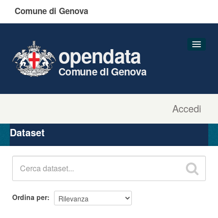
Comune di Genova
opendata
Comune di Genova
Accedi
Dataset
Organizzazioni
Dataset
Gruppi
Informazioni
Ordina per