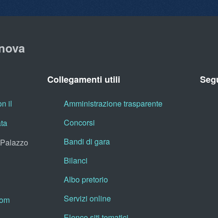
nova
Collegamenti utili
Segu
n il
Amministrazione trasparente
Concorsi
ata
Bandi di gara
, Palazzo
Bilanci
Albo pretorio
Servizi online
oom
Elenco siti tematici