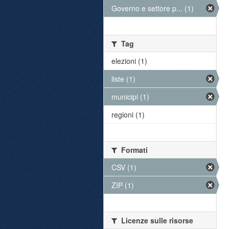
Governo e settore p... (1)
Tag
elezioni (1)
liste (1)
municipi (1)
regioni (1)
Formati
CSV (1)
ZIP (1)
Licenze sulle risorse