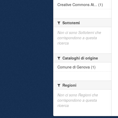
Creative Commons At... (1)
Sottotemi
Non ci sono Sottotemi che
corrispondono a questa
ricerca
Cataloghi di origine
Comune di Genova (1)
Regioni
Non ci sono Regioni che
corrispondono a questa
ricerca