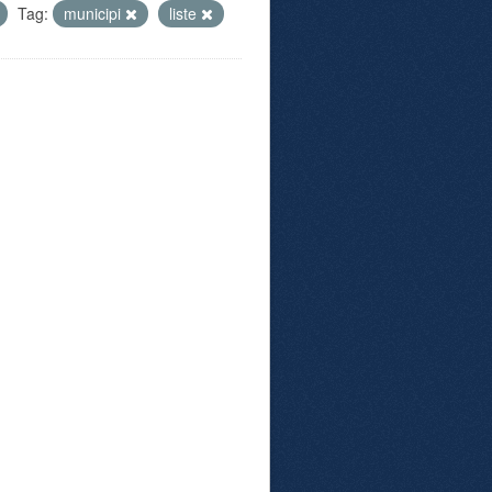
Tag:
municipi
liste