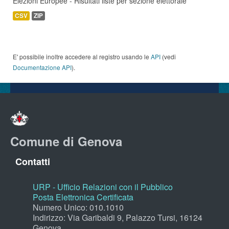
Elezioni Europee - Risultati liste per sezione elettorale
CSV
ZIP
E' possibile inoltre accedere al registro usando le
API
(vedi
Documentazione API
).
Comune di Genova
Contatti
URP - Ufficio Relazioni con il Pubblico
Posta Elettronica Certificata
Numero Unico: 010.1010
Indirizzo: Via Garibaldi 9, Palazzo Tursi, 16124
Genova