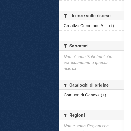
Licenze sulle risorse
Creative Commons At... (1)
Sottotemi
Non ci sono Sottotemi che
corrispondono a questa
ricerca
Cataloghi di origine
Comune di Genova (1)
Regioni
Non ci sono Regioni che