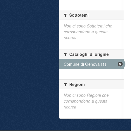
Sottotemi
Non ci sono Sottotemi che
corrispondono a questa
ricerca
Cataloghi di origine
Comune di Genova (1)
Regioni
Non ci sono Regioni che
corrispondono a questa
ricerca