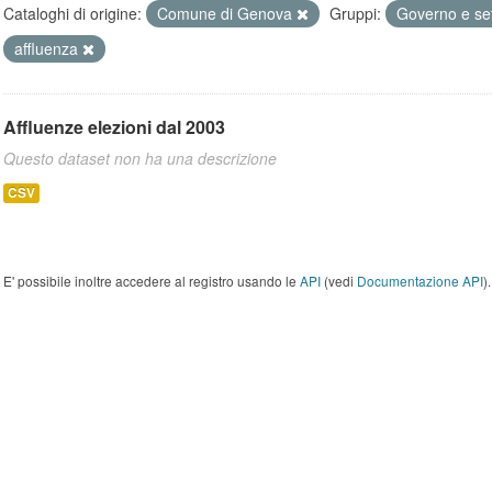
Cataloghi di origine:
Comune di Genova
Gruppi:
Governo e se
affluenza
Affluenze elezioni dal 2003
Questo dataset non ha una descrizione
CSV
E' possibile inoltre accedere al registro usando le
API
(vedi
Documentazione API
).