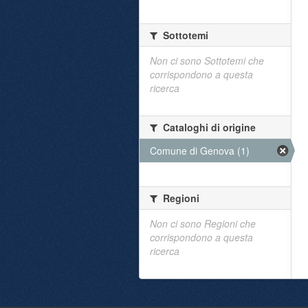
Sottotemi
Non ci sono Sottotemi che
corrispondono a questa
ricerca
Cataloghi di origine
Comune di Genova (1)
Regioni
Non ci sono Regioni che
corrispondono a questa
ricerca