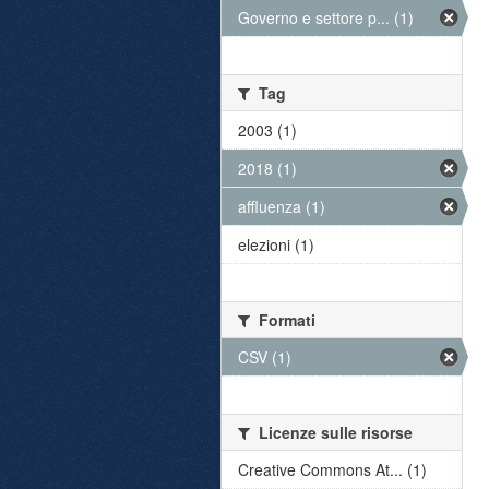
Governo e settore p... (1)
Tag
2003 (1)
2018 (1)
affluenza (1)
elezioni (1)
Formati
CSV (1)
Licenze sulle risorse
Creative Commons At... (1)