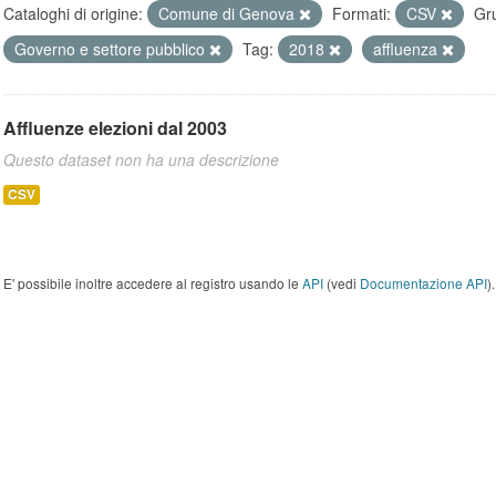
Cataloghi di origine:
Comune di Genova
Formati:
CSV
Gr
Governo e settore pubblico
Tag:
2018
affluenza
Affluenze elezioni dal 2003
Questo dataset non ha una descrizione
CSV
E' possibile inoltre accedere al registro usando le
API
(vedi
Documentazione API
).