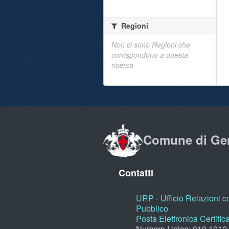
Regioni
Non ci sono Regioni che
corrispondono a questa
ricerca
Comune di Ge
Contatti
URP - Ufficio Relazioni co
Pubblico
Posta Elettronica Certific
Numero Unico: 010.1010