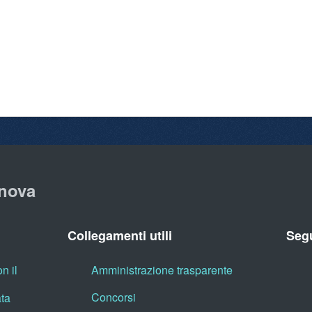
nova
Collegamenti utili
Segu
n il
Amministrazione trasparente
Concorsi
ata