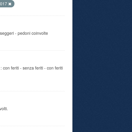
2017
sseggeri - pedoni coinvolte
con feriti - senza feriti - con feriti
olti.