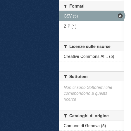
Formati
CSV (5)
ZIP (1)
Licenze sulle risorse
Creative Commons At... (5)
Sottotemi
Non ci sono Sottotemi che
corrispondono a questa
ricerca
Cataloghi di origine
Comune di Genova (5)