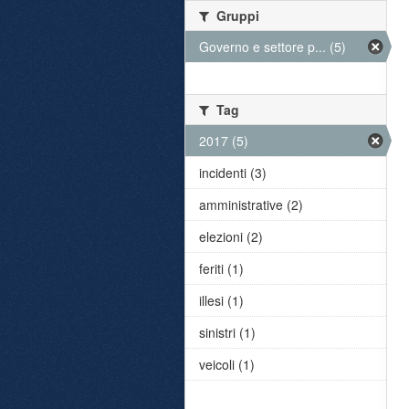
Gruppi
Governo e settore p... (5)
Tag
2017 (5)
incidenti (3)
amministrative (2)
elezioni (2)
feriti (1)
illesi (1)
sinistri (1)
veicoli (1)