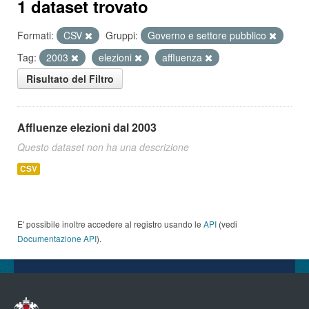
1 dataset trovato
Formati:
CSV
Gruppi:
Governo e settore pubblico
Tag:
2003
elezioni
affluenza
Risultato del Filtro
Affluenze elezioni dal 2003
Questo dataset non ha una descrizione
CSV
E' possibile inoltre accedere al registro usando le
API
(vedi
Documentazione API
).