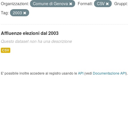
Organizzazioni:
Comune di Genova
Formati:
CSV
Gruppi:
Tag:
2003
Affluenze elezioni dal 2003
Questo dataset non ha una descrizione
CSV
E' possibile inoltre accedere al registro usando le
API
(vedi
Documentazione API
).