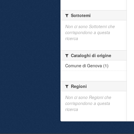
Sottotemi
Non ci sono Sottotemi che
corrispondono a questa
ricerca
Cataloghi di origine
Comune di Genova (1)
Regioni
Non ci sono Regioni che
corrispondono a questa
ricerca