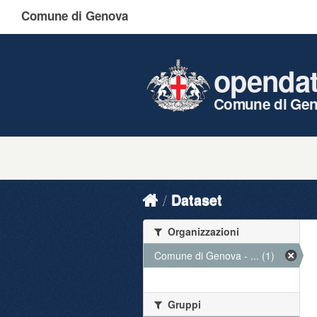
Comune di Genova
openda
Comune di Ge
Dataset
Organizzazioni
Comune di Genova - ... (1)
Gruppi