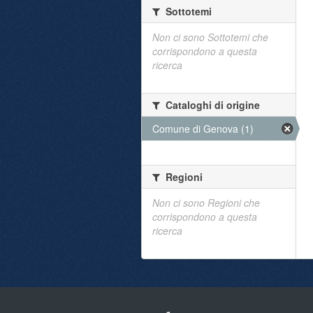
Sottotemi
Non ci sono Sottotemi che
corrispondono a questa
ricerca
Cataloghi di origine
Comune di Genova (1)
Regioni
Non ci sono Regioni che
corrispondono a questa
ricerca