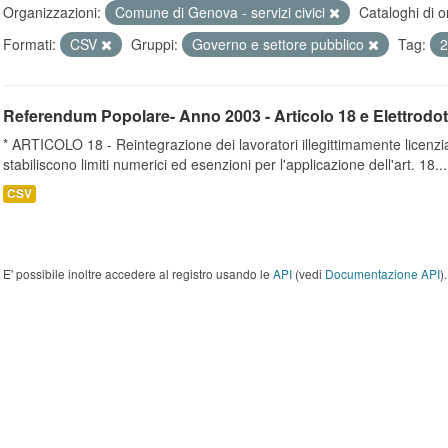
Organizzazioni:
Comune di Genova - servizi civici
Cataloghi di o
Formati:
CSV
Gruppi:
Governo e settore pubblico
Tag:
Referendum Popolare- Anno 2003 - Articolo 18 e Elettrodot
* ARTICOLO 18 - Reintegrazione dei lavoratori illegittimamente licenz
stabiliscono limiti numerici ed esenzioni per l'applicazione dell'art. 18...
CSV
E' possibile inoltre accedere al registro usando le
API
(vedi
Documentazione API
).