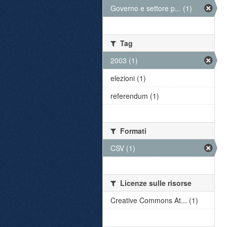
Governo e settore p... (1)
Tag
2003 (1)
elezioni (1)
referendum (1)
Formati
CSV (1)
Licenze sulle risorse
Creative Commons At... (1)