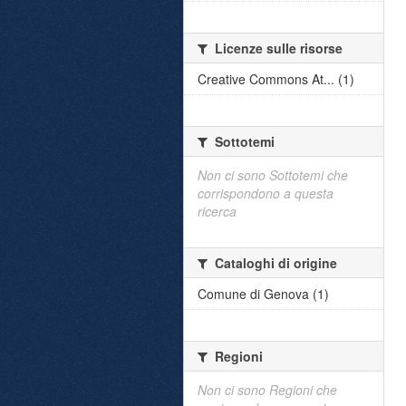
Licenze sulle risorse
Creative Commons At... (1)
Sottotemi
Non ci sono Sottotemi che
corrispondono a questa
ricerca
Cataloghi di origine
Comune di Genova (1)
Regioni
Non ci sono Regioni che