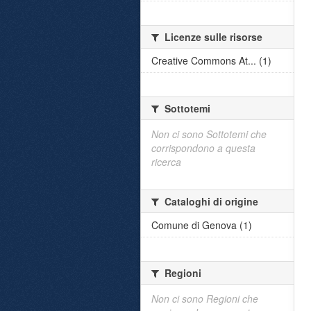
Licenze sulle risorse
Creative Commons At... (1)
Sottotemi
Non ci sono Sottotemi che
corrispondono a questa
ricerca
Cataloghi di origine
Comune di Genova (1)
Regioni
Non ci sono Regioni che