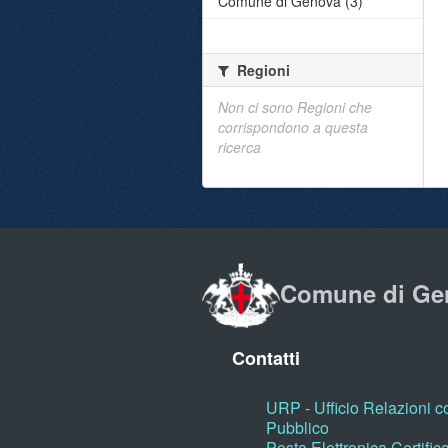
Comune di Genova (3)
Regioni
Non ci sono Regioni che
corrispondono a questa
ricerca
Comune di Ge
Contatti
URP - Ufficio Relazioni co
Pubblico
Posta Elettronica Certific