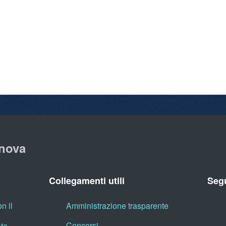
nova
Collegamenti utili
Segu
n il
Amministrazione trasparente
Concorsi
ata