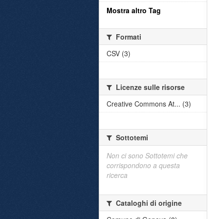
Mostra altro Tag
Formati
CSV (3)
Licenze sulle risorse
Creative Commons At... (3)
Sottotemi
Non ci sono Sottotemi che
corrispondono a questa
ricerca
Cataloghi di origine