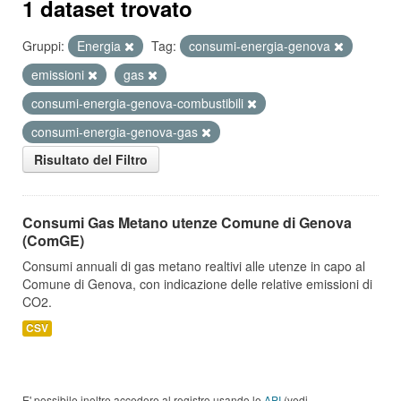
1 dataset trovato
Gruppi:
Energia
Tag:
consumi-energia-genova
emissioni
gas
consumi-energia-genova-combustibili
consumi-energia-genova-gas
Risultato del Filtro
Consumi Gas Metano utenze Comune di Genova
(ComGE)
Consumi annuali di gas metano realtivi alle utenze in capo al
Comune di Genova, con indicazione delle relative emissioni di
CO2.
CSV
E' possibile inoltre accedere al registro usando le
API
(vedi