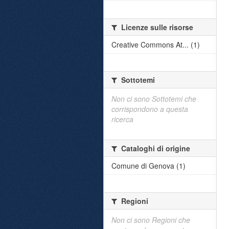
Licenze sulle risorse
Creative Commons At... (1)
Sottotemi
Non ci sono Sottotemi che
corrispondono a questa
ricerca
Cataloghi di origine
Comune di Genova (1)
Regioni
Non ci sono Regioni che