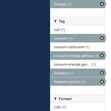
Energia (1)
Tag
co2 (1)
consumi (1)
consumi-carburanti (1)
consumi-energia-genova (1)
consumi-energia-gen... (1)
emissioni (1)
trasporto-privato (1)
Formati
CSV (1)