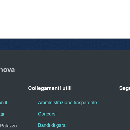
nova
Collegamenti utili
Segu
n il
Amministrazione trasparente
Concorsi
ata
Bandi di gara
, Palazzo