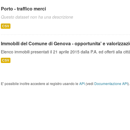
Porto - traffico merci
Questo dataset non ha una descrizione
CSV
Immobili del Comune di Genova - opportunita' e valorizzaz
Elenco immobili presentati il 21 aprile 2015 dalla P.A. ed offerti alla città
CSV
E' possibile inoltre accedere al registro usando le
API
(vedi
Documentazione API
).