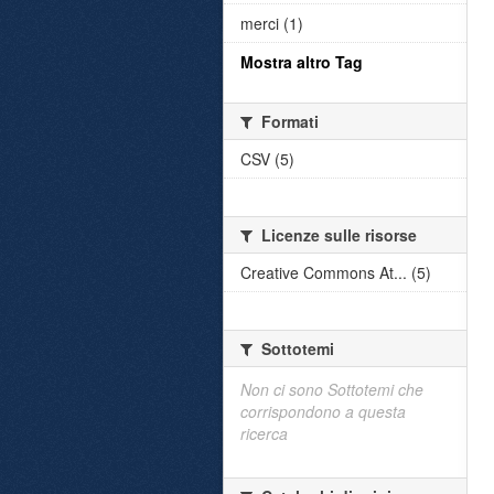
merci (1)
Mostra altro Tag
Formati
CSV (5)
Licenze sulle risorse
Creative Commons At... (5)
Sottotemi
Non ci sono Sottotemi che
corrispondono a questa
ricerca