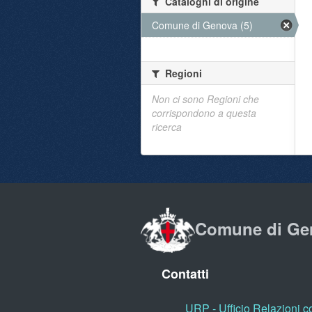
Cataloghi di origine
Comune di Genova (5)
Regioni
Non ci sono Regioni che
corrispondono a questa
ricerca
Comune di Ge
Contatti
URP - Ufficio Relazioni co